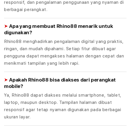
M
responsif, dan pengalaman penggunaan yang nyaman di
berbagai perangkat.
S
l
Apa yang membuat Rhino88 menarik untuk
digunakan?
o
Rhino88 menghadirkan pengalaman digital yang praktis,
t
ringan, dan mudah dipahami. Setiap fitur dibuat agar
pengguna dapat mengakses halaman dengan cepat dan
O
menikmati tampilan yang lebih rapi.
n
Apakah Rhino88 bisa diakses dari perangkat
l
mobile?
i
Ya, Rhino88 dapat diakses melalui smartphone, tablet,
laptop, maupun desktop. Tampilan halaman dibuat
n
responsif agar tetap nyaman digunakan pada berbagai
e
ukuran layar.
G