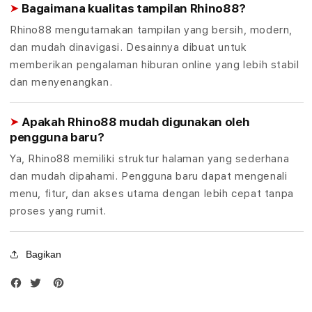
Bagaimana kualitas tampilan Rhino88?
a
Rhino88 mengutamakan tampilan yang bersih, modern,
m
dan mudah dinavigasi. Desainnya dibuat untuk
memberikan pengalaman hiburan online yang lebih stabil
p
dan menyenangkan.
a
Apakah Rhino88 mudah digunakan oleh
n
pengguna baru?
g
Ya, Rhino88 memiliki struktur halaman yang sederhana
dan mudah dipahami. Pengguna baru dapat mengenali
M
menu, fitur, dan akses utama dengan lebih cepat tanpa
e
proses yang rumit.
n
Bagikan
a
n