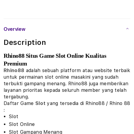
g
T
e
Overview
r
Description
b
Rhino88 Situs Game Slot Online Kualitas
a
Premium
Rhino88
adalah sebuah platform atau website terbaik
i
untuk permainan slot online masakini yang sudah
k
terbukti gampang menang. Rhino88 juga memberikan
layanan prioritas kepada seluruh member yang telah
2
tergabung.
Daftar Game
Slot
yang tersedia di Rhino88 / Rhino 88
0
:
Slot
2
Slot Online
6
Slot Gampang Menang