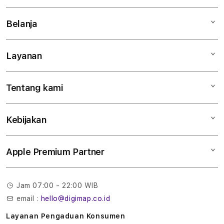
Belanja
Layanan
Mac
iPad
Tentang kami
Digimap Open Studio
iPhone
Metode pembayaran
Watch
Kebijakan
Hubungi kami
Tukar tambah
Musik
Lokasi gerai
Kebijakan garansi
Aksesoris
Apple Premium Partner
Syarat & Ketentuan
Tentang Digimap
Lokasi servis center
Pengiriman
Tentang MAP
Pembatalan transaksi
Jam 07:00 - 22:00 WIB
Privasi
email :
hello@digimap.co.id
Edukasi & Perusahaan
Layanan Pengaduan Konsumen